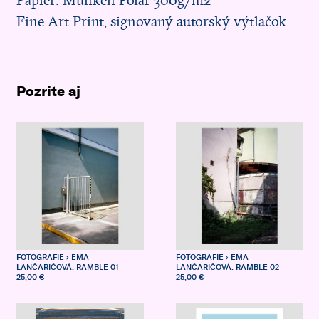
Papier: Munken Polar 300g/m2
Fine Art Print, signovaný autorský výtlačok
Pozrite aj
FOTOGRAFIE
› EMA
FOTOGRAFIE
› EMA
LANČARIČOVÁ: RAMBLE 01
LANČARIČOVÁ: RAMBLE 02
25,00 €
25,00 €