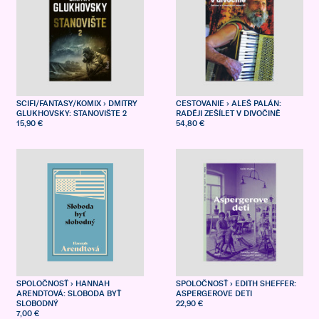
SCIFI/FANTASY/KOMIX
› DMITRY
CESTOVANIE
› ALEŠ PALÁN:
GLUKHOVSKY: STANOVIŠTE 2
RADĚJI ZEŠÍLET V DIVOČINĚ
15,90 €
54,80 €
SPOLOČNOSŤ
› HANNAH
SPOLOČNOSŤ
› EDITH SHEFFER:
ARENDTOVÁ: SLOBODA BYŤ
ASPERGEROVE DETI
SLOBODNÝ
22,90 €
7,00 €