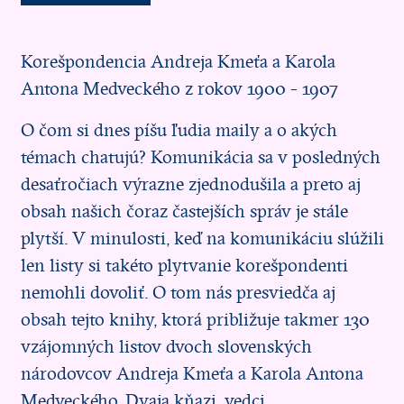
Korešpondencia Andreja Kmeťa a Karola
Antona Medveckého z rokov 1900 - 1907
O čom si dnes píšu ľudia maily a o akých
témach chatujú? Komunikácia sa v posledných
desaťročiach výrazne zjednodušila a preto aj
obsah našich čoraz častejších správ je stále
plytší. V minulosti, keď na komunikáciu slúžili
len listy si takéto plytvanie korešpondenti
nemohli dovoliť. O tom nás presviedča aj
obsah tejto knihy, ktorá približuje takmer 130
vzájomných listov dvoch slovenských
národovcov Andreja Kmeťa a Karola Antona
Medveckého. Dvaja kňazi, vedci,