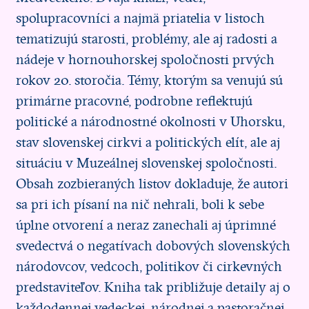
spolupracovníci a najmä priatelia v listoch
tematizujú starosti, problémy, ale aj radosti a
nádeje v hornouhorskej spoločnosti prvých
rokov 20. storočia. Témy, ktorým sa venujú sú
primárne pracovné, podrobne reflektujú
politické a národnostné okolnosti v Uhorsku,
stav slovenskej cirkvi a politických elít, ale aj
situáciu v Muzeálnej slovenskej spoločnosti.
Obsah zozbieraných listov dokladuje, že autori
sa pri ich písaní na nič nehrali, boli k sebe
úplne otvorení a neraz zanechali aj úprimné
svedectvá o negatívach dobových slovenských
národovcov, vedcoch, politikov či cirkevných
predstaviteľov. Kniha tak približuje detaily aj o
každodennej vedeckej, národnej a pastoračnej