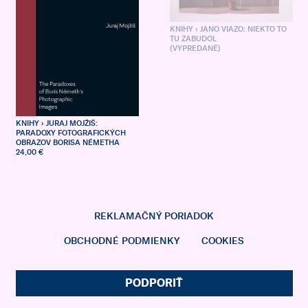
KNIHY
› JANO VIAZO: NIEKTO TO
TU ZABUDOL
(VYPREDANÉ)
KNIHY
› JURAJ MOJŽIŠ:
PARADOXY FOTOGRAFICKÝCH
OBRAZOV BORISA NÉMETHA
24,00 €
REKLAMAČNÝ PORIADOK
OBCHODNÉ PODMIENKY
COOKIES
PODPORIŤ