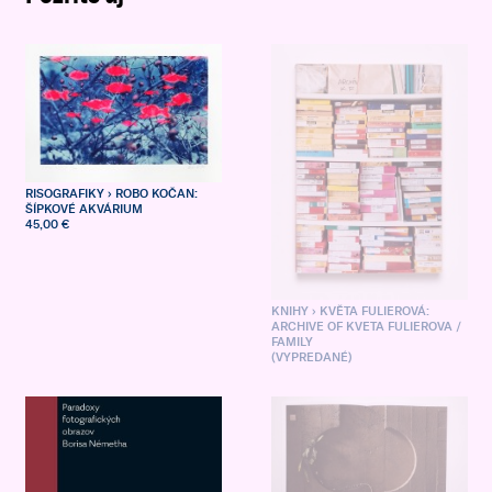
RISOGRAFIKY
› ROBO KOČAN:
ŠÍPKOVÉ AKVÁRIUM
45,00 €
KNIHY
› KVĚTA FULIEROVÁ:
ARCHIVE OF KVETA FULIEROVA /
FAMILY
(VYPREDANÉ)