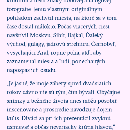
kinofilm a nesú znaky dobovej analógovej
fotografie. Jemu vlastným originálnym
pohľadom zachytil miesta, na ktoré sa v tom
čase dostal málokto. Počas viacerých ciest
navštívil Moskvu, Sibír, Bajkal, Ďaleký
východ, gulagy, jadrovú strelnicu, Černobyľ,
vysychajúci Aral, ropné polia, atď., aby
zaznamenal miesta a ľudí, ponechaných
napospas ich osudu.
„Je jasné, že moje zábery spred dvadsiatich
rokov dávno nie sú tým, čím bývali. Obyčajné
snímky z bežného života dnes môžu pôsobiť
inscenovane a prostredie navodzuje dojem
kulís. Diváci sa pri ich prezentácii zvyknú
usmievať a občas neveriacky krútia hlavou,“