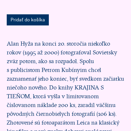
Pridať do košíka
Alan Hyža na konci 20. storočia niekoľko
rokov (1995 až 2000) fotografoval Sovietsky
zväz potom, ako sa rozpadol. Spolu
s publicistom Petrom Kubínyim chcel
zaznamenať jeho koniec, byť svedkom začiatku
niečoho nového. Do knihy KRAJINA S
TIEŇOM, ktorá vyšla v limitovanom
číslovanom náklade 200 ks, zaradil väčšinu
pôvodných čiernobielych fotografií (106 ks).
Zhotovené sú fotoaparátom Leica na klasický