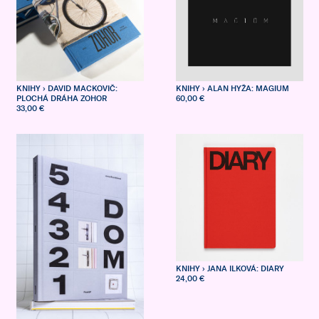
KNIHY
› DAVID MACKOVIČ:
KNIHY
› ALAN HYŽA: MAGIUM
PLOCHÁ DRÁHA ZOHOR
60,00 €
33,00 €
KNIHY
› JANA ILKOVÁ: DIARY
24,00 €