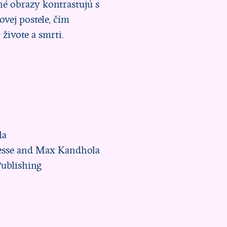
né obrazy kontrastujú s
vej postele, čím
 živote a smrti.
la
Hesse and Max Kandhola
ublishing