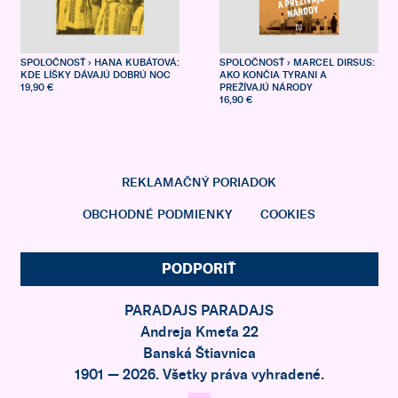
SPOLOČNOSŤ
› HANA KUBÁTOVÁ:
SPOLOČNOSŤ
› MARCEL DIRSUS:
KDE LÍŠKY DÁVAJÚ DOBRÚ NOC
AKO KONČIA TYRANI A
19,90 €
PREŽÍVAJÚ NÁRODY
16,90 €
REKLAMAČNÝ PORIADOK
OBCHODNÉ PODMIENKY
COOKIES
PODPORIŤ
PARADAJS PARADAJS
Andreja Kmeťa 22
Banská Štiavnica
1901 — 2026. Všetky práva vyhradené.