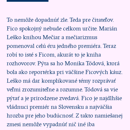
To nemôže dopadnúť zle. Teda pre čitateľov.
Fico spokojný nebude celkom určite. Marián
Leško knihou Mečiar a mečiarizmus
pomenoval celú éru jedného premiéra. Teraz
robí to isté s Ficom, akurát to je kniha
rozhovorov. Pýta sa ho Monika Tódová, ktorá
bola ako reportérka pri väčšine Ficových káuz.
Leško má dar komplikované témy rozprávať
veľmi zrozumiteľne a rozumne. Tódová sa vie
pýtať a je prirodzene zvedavá. Fico je najdlhšie
vládnuci premiér na Slovensku a najväčšia
hrozba pre jeho budúcnosť. Z takto namiešanej
zmesi nemôže vypadnúť nič iné iba