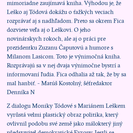
mimoriadne zaujímavá kniha. Výhodou je, že
Leško aj Tódová dokážu o ťažkých veciach
rozprávať aj s nadhľadom. Preto sa okrem Fica
dozviete veľa aj o Leškovi. O jeho
novinárskych rokoch, ale aj o práci pre
prezidentku Zuzanu Čaputovú a humore s
Milanom Lasicom. Toto je výnimočná kniha.
Rozprávajú sa v nej dvaja výnimočne bystrí a
informovaní ľudia. Fica odhalia až tak, že by sa
mal hanbiť. - Matúš Kostolný, šéfredaktor
Denníka N
Z dialogu Moniky Tódové s Mariánem Leškem
vyrůstá velmi plastický obraz politika, který
ovlivnil podobu své země jako málokterý jiný
představitel demokratické Evropy. Jestli se