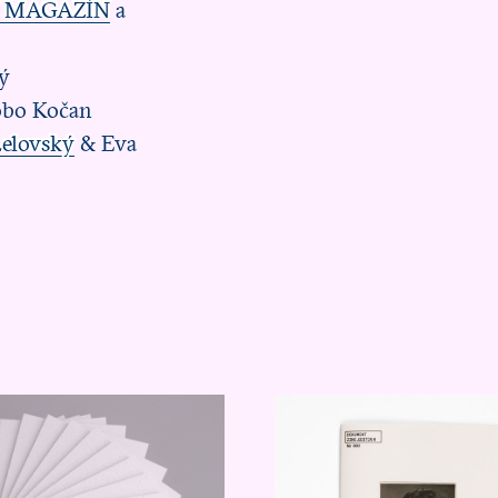
 MAGAZÍN
a
ký
Robo Kočan
elovský
& Eva