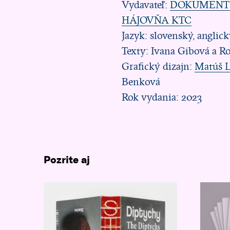
Vydavateľ:
DOKUMENT
HÁJOVŇA KTC
Jazyk: slovenský, anglic
Texty: Ivana Gibová a 
Grafický dizajn:
Matúš L
Benková
Rok vydania: 2023
Pozrite aj