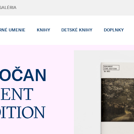
GALÉRIA
RNÉ UMENIE
KNIHY
DETSKÉ KNIHY
DOPLNKY
KOČAN
ENT
DITION