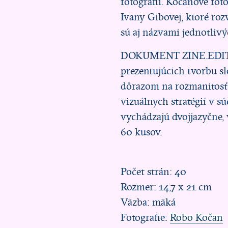
fotografií. Kočanove fot
Ivany Gibovej, ktoré roz
sú aj názvami jednotlivý
DOKUMENT ZINE.EDITIO
prezentujúcich tvorbu s
dôrazom na rozmanitosť
vizuálnych stratégií v sú
vychádzajú dvojjazyčne,
60 kusov.
Počet strán: 40
Rozmer: 14,7 x 21 cm
Väzba: mäká
Fotografie:
Robo Kočan