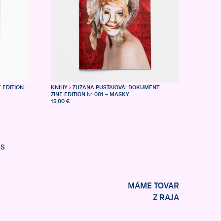
.EDITION
KNIHY
› ZUZANA PUSTAIOVÁ: DOKUMENT
ZINE.EDITION № 001 – MASKY
15,00 €
ES
MÁME TOVAR
Z RAJA