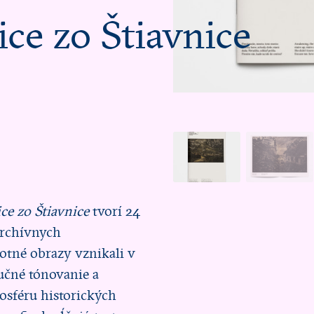
ce zo Štiavnice
ce zo Štiavnice
tvorí 24
archívnych
otné obrazy vznikali v
ručné tónovanie a
osféru historických