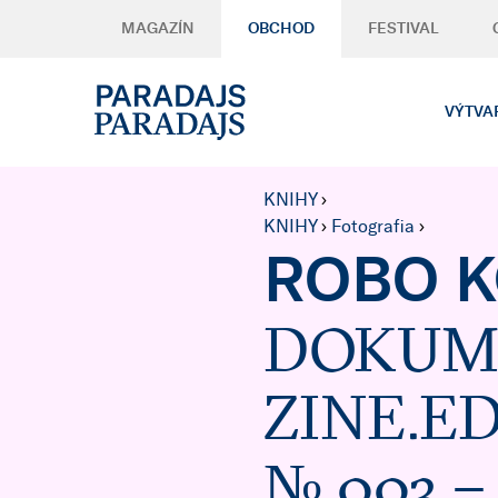
MAGAZÍN
OBCHOD
FESTIVAL
VÝTVA
KNIHY
›
KNIHY
›
Fotografia
›
ROBO 
DOKUM
ZINE.E
№ 003 –