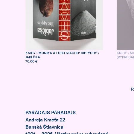
KNIHY
› MONIKA A LUBO STACHO: DIPTYCHY /
KNIHY
› M
JABĹČKA
(VYPREDA
70,00 €
R
PARADAJS PARADAJS
Andreja Kmeťa 22
Banská Štiavnica