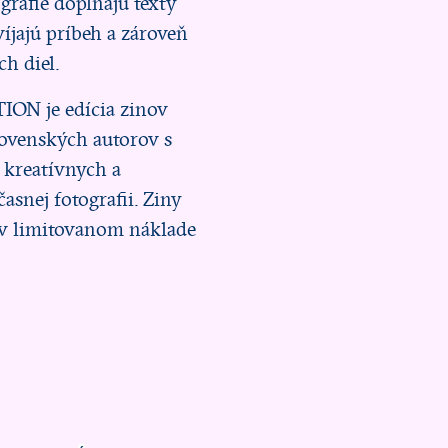
ografie dopĺňajú texty
víjajú príbeh a zároveň
ch diel.
N je edícia zinov
lovenských autorov s
 kreatívnych a
časnej fotografii. Ziny
 v limitovanom náklade