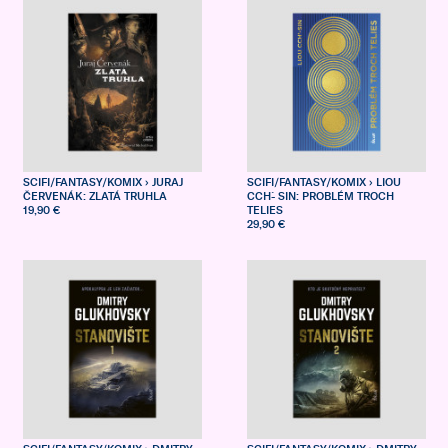
SCIFI/FANTASY/KOMIX
› JURAJ
SCIFI/FANTASY/KOMIX
› LIOU
ČERVENÁK: ZLATÁ TRUHLA
CCH´- SIN: PROBLÉM TROCH
19,90 €
TELIES
29,90 €