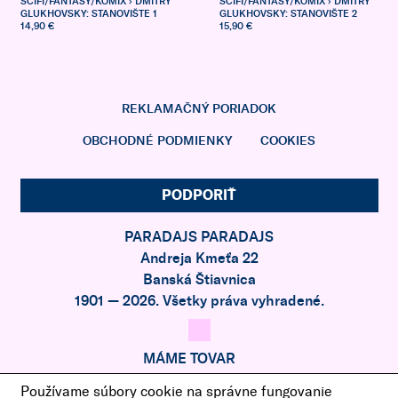
SCIFI/FANTASY/KOMIX
› DMITRY
SCIFI/FANTASY/KOMIX
› DMITRY
GLUKHOVSKY: STANOVIŠTE 1
GLUKHOVSKY: STANOVIŠTE 2
14,90 €
15,90 €
REKLAMAČNÝ PORIADOK
OBCHODNÉ PODMIENKY
COOKIES
PODPORIŤ
PARADAJS PARADAJS
Andreja Kmeťa 22
Banská Štiavnica
1901 — 2026. Všetky práva vyhradené.
MÁME TOVAR
Z RAJA
Používame súbory cookie na správne fungovanie